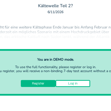
Kältewelle Teil 2?
6/11/2026
cht für eine weitere Kältephase Ende Januar bis Anfang Februar 
 derzeit ein mögliches Szenario mit einem Hochdruckgebiet über
, das arktische Kaltluft nach Süden lenkt, während der Atlantik 
ftmassen dagegenhält.Dieses Zusammenspiel könnte zu markan
n führen – insbesondere…
You are in DEMO mode.
To use the full functionality, please
register
or
log in
.
register, you will receive a non-binding 7-day test account without a cr
Register
Log in