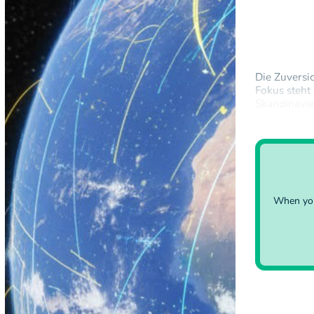
Die Zuversi
Fokus steht
Skandinavien
milderen Lu
Schneefälle
When you 