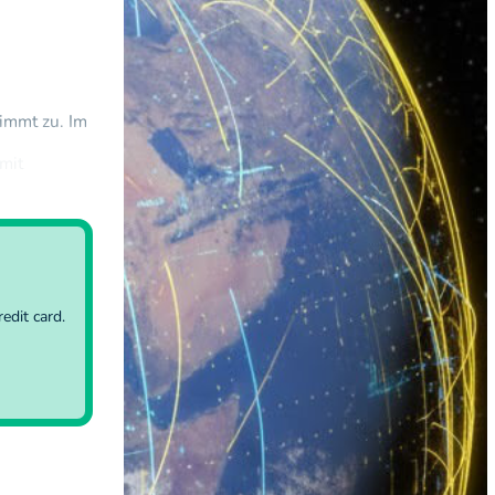
nimmt zu. Im
mit
ten
edit card.