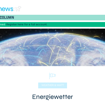
news
:
COLUMN
ened.
Register here for a full account.
WEATHER & WATT
Energiewetter