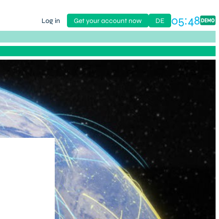
05:48
Log in
Get your account now
DE