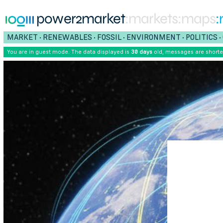
power2market
:markets
:maps
:
MARKET
RENEWABLES
FOSSIL
ENVIRONMENT
POLITICS
•
•
•
•
•
You are in guest mode. The data displayed is
30 days
old, messages are short