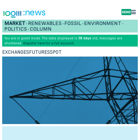
:news
MARKET
RENEWABLES
FOSSIL
ENVIRONMENT
•
•
•
•
POLITICS
COLUMN
•
You are in guest mode. The data displayed is
30 days
old, messages are
shortened.
Register here for a full account.
EXCHANGES
FUTURES
SPOT