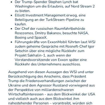
Der Trump-Spender Stephen Lynch bat
Washington um die Erlaubnis, auf Nord Stream 2
zu bieten.
Elliott Investment Management erwog, eine
Beteiligung an der TurkStream-Pipeline zu
kaufen.
Der Chef der russischen Raumfahrtbehörde
Roscosmos, Dmitry Bakanov, besuchte NASA,
Boeing und SpaceX.
Führungskräfte von ExxonMobil führten laut WSJ
zudem geheime Gespräche mit Rosneft-Chef Igor
Setschin über eine mögliche Rückkehr zum
Projekt Sakhalin-1, auch wenn der
Vorstandsvorsitzende von Exxon später eine
Rückkehr des Unternehmens ausschloss.
Ausgehend von diesen Aussagen des WSJ und unter
Berücksichtigung des Anscheins, dass Präsident
Trump die Friedensverhandlungen zwischen der
Ukraine und dem Agressor Russland vorwiegend aus
der Perspektive von milliardenschweren
Wirtschaftsinteressen - aus dem Blickwinkel der USA
und vielleich auch aus dem Blickwinkel ihm
nahestehender Personen – vorantreibt, würden sich