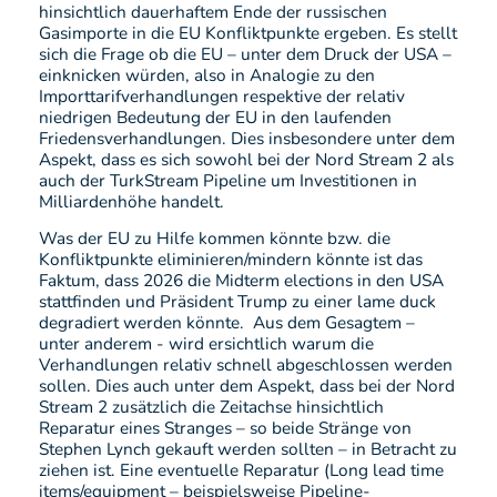
hinsichtlich dauerhaftem Ende der russischen
Gasimporte in die EU Konfliktpunkte ergeben. Es stellt
sich die Frage ob die EU – unter dem Druck der USA –
einknicken würden, also in Analogie zu den
Importtarifverhandlungen respektive der relativ
niedrigen Bedeutung der EU in den laufenden
Friedensverhandlungen. Dies insbesondere unter dem
Aspekt, dass es sich sowohl bei der Nord Stream 2 als
auch der TurkStream Pipeline um Investitionen in
Milliardenhöhe handelt.
Was der EU zu Hilfe kommen könnte bzw. die
Konfliktpunkte eliminieren/mindern könnte ist das
Faktum, dass 2026 die Midterm elections in den USA
stattfinden und Präsident Trump zu einer lame duck
degradiert werden könnte. Aus dem Gesagtem –
unter anderem - wird ersichtlich warum die
Verhandlungen relativ schnell abgeschlossen werden
sollen. Dies auch unter dem Aspekt, dass bei der Nord
Stream 2 zusätzlich die Zeitachse hinsichtlich
Reparatur eines Stranges – so beide Stränge von
Stephen Lynch gekauft werden sollten – in Betracht zu
ziehen ist. Eine eventuelle Reparatur (Long lead time
items/equipment – beispielsweise Pipeline-