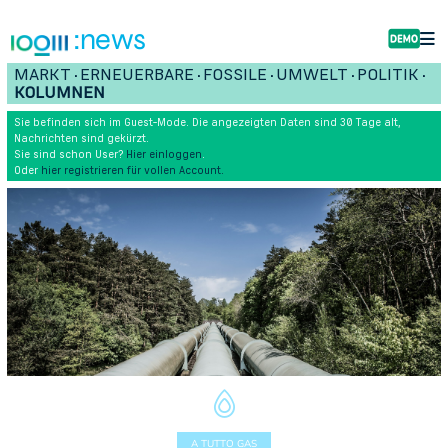
:news
MARKT
ERNEUERBARE
FOSSILE
UMWELT
POLITIK
•
•
•
•
•
KOLUMNEN
Sie befinden sich im Guest-Mode. Die angezeigten Daten sind 30 Tage alt,
Nachrichten sind gekürzt.
Sie sind schon User?
Hier einloggen
.
Oder
hier registrieren für vollen Account.
A TUTTO GAS