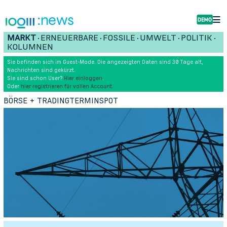
:news
MARKT
ERNEUERBARE
FOSSILE
UMWELT
POLITIK
•
•
•
•
•
KOLUMNEN
Sie befinden sich im Guest-Mode. Die angezeigten Daten sind 30 Tage alt,
Nachrichten sind gekürzt.
Sie sind schon User?
Hier einloggen
.
Oder
hier registrieren für vollen Account.
BÖRSE + TRADING
TERMIN
SPOT