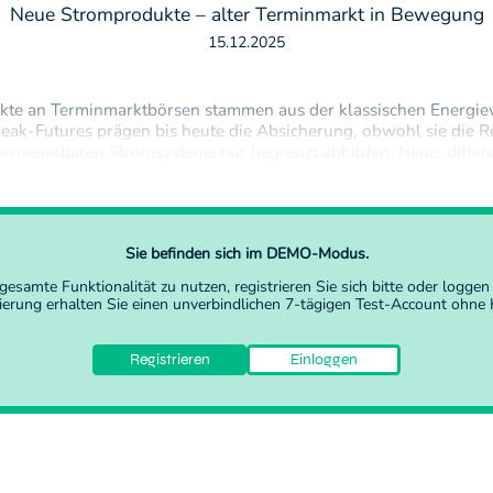
Neue Stromprodukte – alter Terminmarkt in Bewegung
15.12.2025
te an Terminmarktbörsen stammen aus der klassischen Energiew
eak-Futures prägen bis heute die Absicherung, obwohl sie die Re
rneuerbaren Stromsystems nur begrenzt abbilden. Neue, differe
tstehen – allerdings langsam.Vor diesem Hintergrund ist der Star
.…
Sie befinden sich im DEMO-Modus.
gesamte Funktionalität zu nutzen,
registrieren Sie sich
bitte oder
loggen 
rierung erhalten Sie einen unverbindlichen 7-tägigen Test-Account ohne K
Registrieren
Einloggen