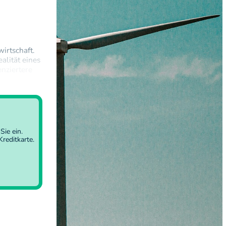
irtschaft.
alität eines
nziertere
t der
Sie ein
.
reditkarte.