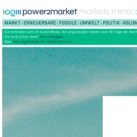
power2market
:markets
:meteo
MARKT
ERNEUERBARE
FOSSILE
UMWELT
POLITIK
KOLU
•
•
•
•
•
Sie befinden sich im Guest-Mode. Die angezeigten Daten sind 30 Tage alt, Nach
Sie sind schon User?
Hier einloggen
.
Oder
hier registrieren für vollen Account.