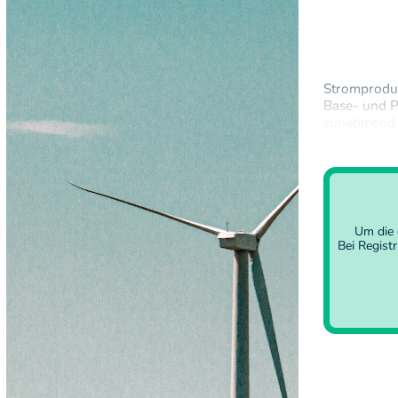
Stromproduk
Base- und P
zunehmend e
Produkte en
ENWEX U.K
Um die 
Bei Regist