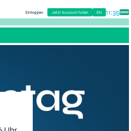
11:35
Einloggen
Jetzt Account holen
EN
6 Uhr