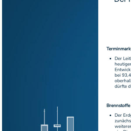
Terminmark
Der Lei
heutige
Entwick
bei 93,
oberhal
dürfte 
Brennstoff
Der Erdg
zunächs
weitere