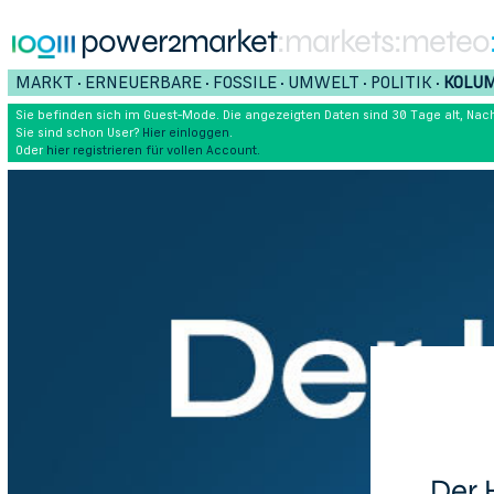
power2market
:markets
:meteo
MARKT
ERNEUERBARE
FOSSILE
UMWELT
POLITIK
KOLU
•
•
•
•
•
Sie befinden sich im Guest-Mode. Die angezeigten Daten sind 30 Tage alt, Nach
Sie sind schon User?
Hier einloggen
.
Oder
hier registrieren für vollen Account.
Der 