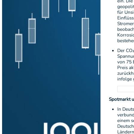
ein. Di
geopoli
für Uns
Einflüss
Stromer
beobach
Korrosio
bestehe
Der CO₂
Spannun
von 75 E
Preis a
zurückh
infolge 
Spotmarkt 
In Deut
verbund
einem s
Deutsch
Ländern