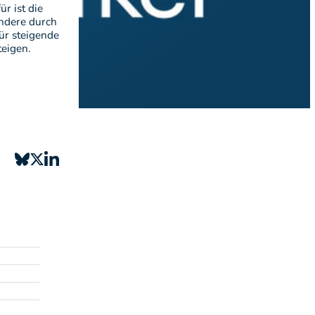
r ist die
ndere durch
ür steigende
teigen.