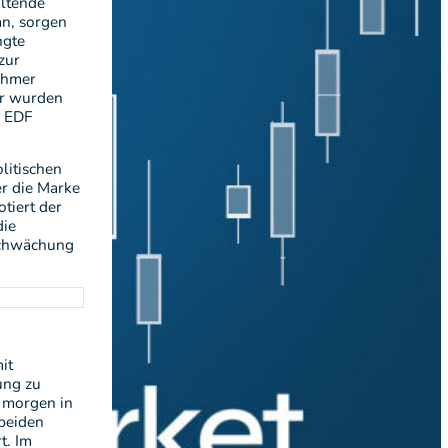
altende
an, sorgen
ngte
zur
ehmer
ar wurden
r EDF
litischen
r die Marke
otiert der
die
bschwächung
it
ung zu
t morgen in
beiden
t. Im