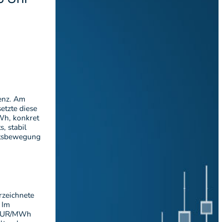
denz. Am
etzte diese
Wh, konkret
, stabil
ärtsbewegung
rzeichnete
 Im
0 EUR/MWh