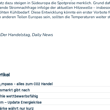
tz dazu steigen in Südeuropa die Spotpreise merklich. Grund dafü
nde Stromnachfrage infolge der aktuellen Hitzewelle – insbeso
öhten Kühlbedarf. Diese Entwicklung könnte ein erster Vorbote f
n anderen Teilen Europas sein, sollten die Temperaturen weiter s
:
Der Handelstag,
Daily News
tikel
₂mpass - alles zum CO2 Handel
smarkt gibt nach
hle wettbewerbsfähig
m – Update Energiekrise
ärke währt nur kurz