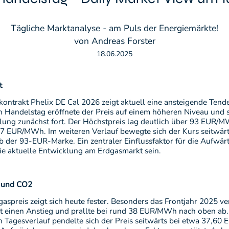
Tägliche Marktanalyse - am Puls der Energiemärkte!
von Andreas Forster
18.06.2025
t
tkontrakt Phelix DE Cal 2026 zeigt aktuell eine ansteigende Ten
n Handelstag eröffnete der Preis auf einem höheren Niveau und s
lung zunächst fort. Der Höchstpreis lag deutlich über 93 EUR/M
47 EUR/MWh. Im weiteren Verlauf bewegte sich der Kurs seitwärts
b der 93-EUR-Marke. Ein zentraler Einflussfaktor für die Aufw
die aktuelle Entwicklung am Erdgasmarkt sein.
e und CO2
aspreis zeigt sich heute fester. Besonders das Frontjahr 2025 ve
t einen Anstieg und prallte bei rund 38 EUR/MWh nach oben ab.
n Tagesverlauf pendelte sich der Preis seitwärts bei etwa 37,6