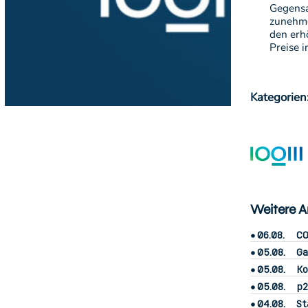
Gegensa
zunehme
den erh
Preise i
Kategorien
Weitere Ar
06.08.
CO
05.08.
Ga
05.08.
Ko
05.08.
p2
04.08.
St