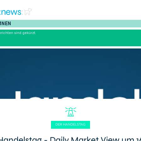
:news
:
MNEN
richten sind gekürzt.
DER HANDELSTAG
Handelstag - Daily Market View um 1