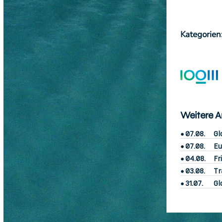
Kategorien
Weitere Ar
07.08.
Gl
07.08.
Eu
04.08.
Fr
03.08.
Tr
31.07.
Gl