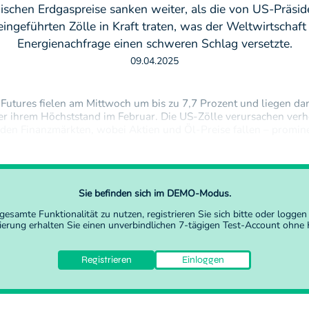
ischen Erdgaspreise sanken weiter, als die von US-Präsi
ingeführten Zölle in Kraft traten, was der Weltwirtschaft
Energienachfrage einen schweren Schlag versetzte.
09.04.2025
utures fielen am Mittwoch um bis zu 7,7 Prozent und liegen da
er ihrem Höchststand im Februar. Die US-Zölle verursachen ver
den Finanzmärkten, wobei Aktien und Öl-Preise fallen – promin
verurteilen den Handelskrieg.Eine schwächere globale Nachfrag
 Wettbewerb zu…
Sie befinden sich im DEMO-Modus.
gesamte Funktionalität zu nutzen,
registrieren Sie sich
bitte oder
loggen 
rierung erhalten Sie einen unverbindlichen 7-tägigen Test-Account ohne K
Registrieren
Einloggen