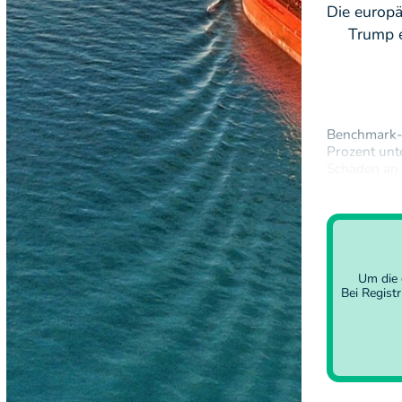
Die europä
Trump e
Benchmark-F
Prozent unt
Schäden an 
Investoren 
könnte den
Um die 
Bei Regist