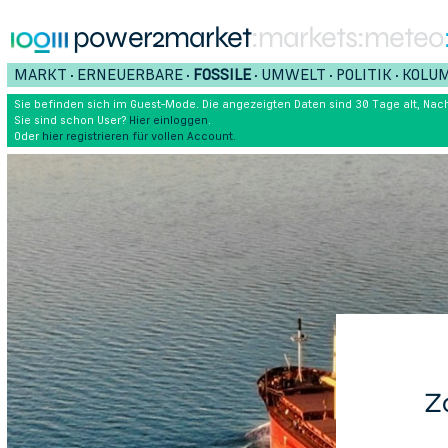
power2market
:markets
:meteo
MARKT
ERNEUERBARE
FOSSILE
UMWELT
POLITIK
KOLU
•
•
•
•
•
Sie befinden sich im Guest-Mode. Die angezeigten Daten sind 30 Tage alt, Nach
Sie sind schon User?
Hier einloggen
.
Oder
hier registrieren für vollen Account.
Z