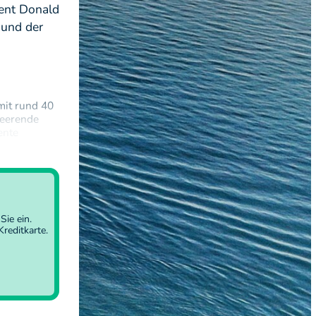
dent Donald
 und der
mit rund 40
heerende
ente
e nach Gas
Sie ein
.
reditkarte.