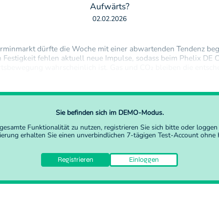
Aufwärts?
02.02.2026
rminmarkt dürfte die Woche mit einer abwartenden Tendenz be
n Festigkeit fehlen aktuell neue Impulse, sodass beim Phelix DE 
rtsbewegung wahrscheinlich ist. Gas und CO₂ bleiben die entsc
m CO₂-Markt hat sich das Sentiment zum Wochenschluss klar ei
nahmen…
Sie befinden sich im DEMO-Modus.
gesamte Funktionalität zu nutzen,
registrieren Sie sich
bitte oder
loggen 
rierung erhalten Sie einen unverbindlichen 7-tägigen Test-Account ohne K
Registrieren
Einloggen