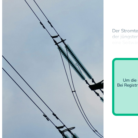
Der Stromte
der jüngste
eine Seitwä
Taktgeber.A
Gewinnmit
Um die 
Bei Regist