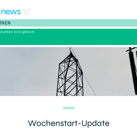
:news
:
MNEN
richten sind gekürzt.
TERMIN
Wochenstart-Update