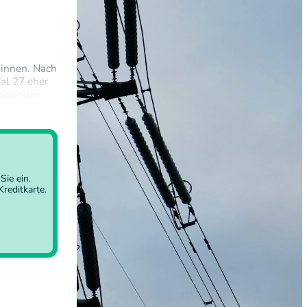
ginnen. Nach
Cal 27 eher
heidenden
ngetrübt.
Sie ein
.
reditkarte.