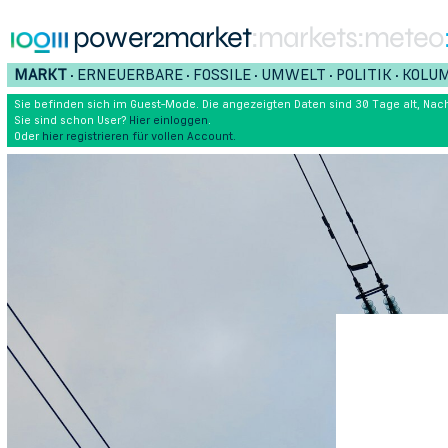
power2market
:markets
:meteo
MARKT
ERNEUERBARE
FOSSILE
UMWELT
POLITIK
KOLU
•
•
•
•
•
Sie befinden sich im Guest-Mode. Die angezeigten Daten sind 30 Tage alt, Nach
Sie sind schon User?
Hier einloggen
.
Oder
hier registrieren für vollen Account.