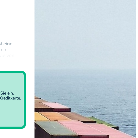
t eine
ten
wie von
 vielerorts
Sie ein
.
reditkarte.