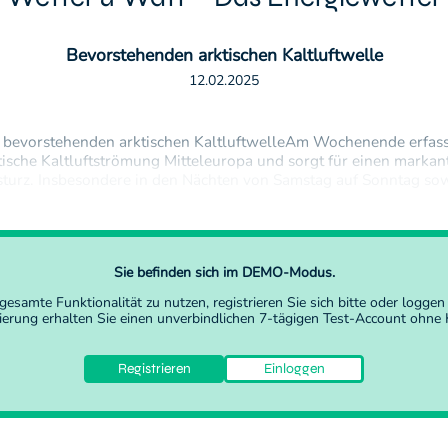
Bevorstehenden arktischen Kaltluftwelle
12.02.2025
 bevorstehenden arktischen KaltluftwelleAm Wochenende erfass
tische Kaltluftströmung Mitteleuropa und sorgt für einen markan
turz. Insbesondere in den Nächten von Samstag auf Sonntag so
Montag wird strenger Frost erwartet. Der Montag (17.02.) startet
aturen zwischen…
Sie befinden sich im DEMO-Modus.
gesamte Funktionalität zu nutzen,
registrieren Sie sich
bitte oder
loggen 
rierung erhalten Sie einen unverbindlichen 7-tägigen Test-Account ohne K
Registrieren
Einloggen