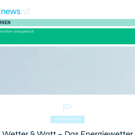
:news
:
MNEN
richten sind gekürzt.
WATT & WETTER
Wetter & Watt – Das Energiewetter