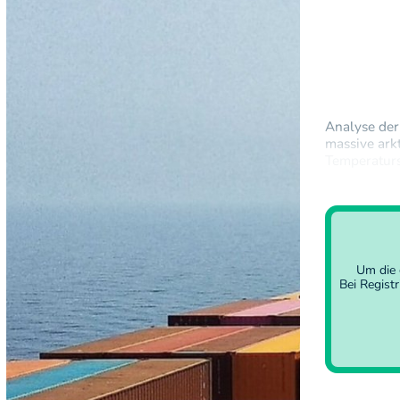
Analyse der
massive ark
Temperaturs
Sonntag auf 
mit Temper
Um die 
Bei Regist