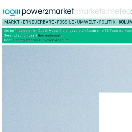
power2market
:markets
:meteo
MARKT
ERNEUERBARE
FOSSILE
UMWELT
POLITIK
KOLU
•
•
•
•
•
Sie befinden sich im Guest-Mode. Die angezeigten Daten sind 30 Tage alt, Nach
Sie sind schon User?
Hier einloggen
.
Oder
hier registrieren für vollen Account.