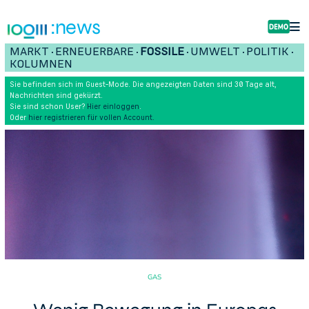
:news
MARKT
ERNEUERBARE
FOSSILE
UMWELT
POLITIK
•
•
•
•
•
KOLUMNEN
Sie befinden sich im Guest-Mode. Die angezeigten Daten sind 30 Tage alt,
Nachrichten sind gekürzt.
Sie sind schon User?
Hier einloggen
.
Oder
hier registrieren für vollen Account.
GAS