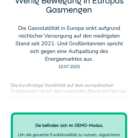
Wenig Bewegung in Europas
Gasmengen
Die Gasvolatilität in Europa sinkt aufgrund
reichlicher Versorgung auf den niedrigsten
Stand seit 2021. Und Großbritannien spricht
sich gegen eine Aufspaltung des
Energiemarktes aus.
10.07.2025
Die kurzfristige Volatilität auf dem europäischen
Erdgasmarkt ist auf den niedrigsten Stand seit fast vier
Jahren gefallen, da das reichliche Angebot die Sorgen
über mögliche Nachfragespitzen auf der ganzen Welt
in den Schatten stellt.Benchmark-Futures stiegen
heute vormittags (10. Juli 2025) leicht an, während ein
10-Tage-Volatilitätsindikator in…
Sie befinden sich im DEMO-Modus.
Um die gesamte Funktionalität zu nutzen,
registrieren