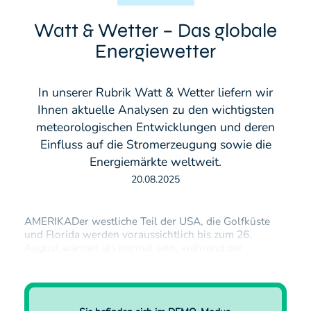
Watt & Wetter – Das globale
Energiewetter
In unserer Rubrik Watt & Wetter liefern wir
Ihnen aktuelle Analysen zu den wichtigsten
meteorologischen Entwicklungen und deren
Einfluss auf die Stromerzeugung sowie die
Energiemärkte weltweit.
20.08.2025
AMERIKADer westliche Teil der USA, die Golfküste
und Florida werden voraussichtlich bis zum 26.
August wärmer als normal sein, während der
Nordosten bis zum Wochenende
unterdurchschnittliche Temperaturen erleben wird.
Danach werden sich die Chancen für kühlere
Bedingungen in Richtung Mittlerer Westen