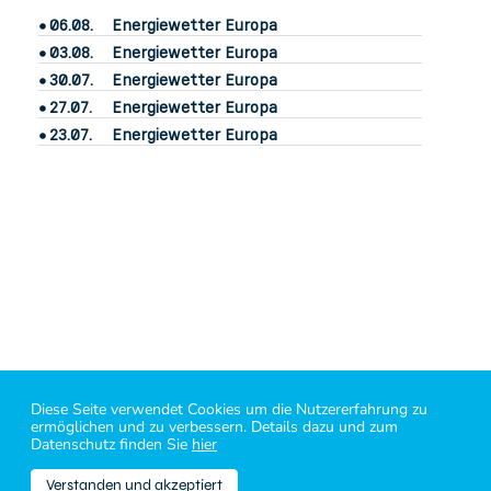
06.08.
Energiewetter Europa
03.08.
Energiewetter Europa
30.07.
Energiewetter Europa
27.07.
Energiewetter Europa
23.07.
Energiewetter Europa
Diese Seite verwendet Cookies um die Nutzererfahrung zu
power2market
– know your market
ermöglichen und zu verbessern. Details dazu und zum
Impressum
|
Legal
|
Kontakt
|
Bluesky
|
Linkedin
|
X
|
energy API
Datenschutz finden Sie
hier
power2market™ GmbH - 1060 Wien - Mariahilfer Straße 107/10
Datenquellen: © ICE Data Services, EEX, EXAA
Verstanden und akzeptiert