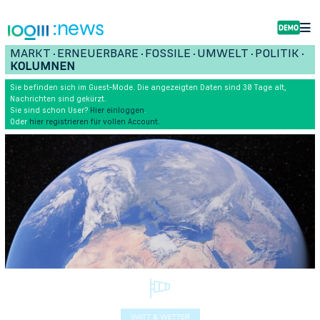
:news
MARKT
ERNEUERBARE
FOSSILE
UMWELT
POLITIK
•
•
•
•
•
KOLUMNEN
Sie befinden sich im Guest-Mode. Die angezeigten Daten sind 30 Tage alt,
Nachrichten sind gekürzt.
Sie sind schon User?
Hier einloggen
.
Oder
hier registrieren für vollen Account.
WATT & WETTER