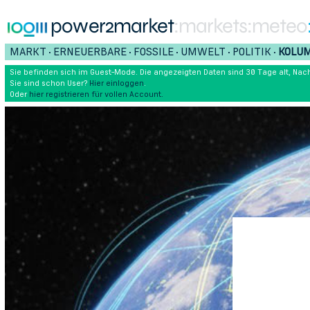
power2market
:markets
:meteo
MARKT
ERNEUERBARE
FOSSILE
UMWELT
POLITIK
KOLU
•
•
•
•
•
Sie befinden sich im Guest-Mode. Die angezeigten Daten sind 30 Tage alt, Nach
Sie sind schon User?
Hier einloggen
.
Oder
hier registrieren für vollen Account.