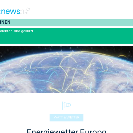
:news
:
MNEN
richten sind gekürzt.
WATT & WETTER
Energiewetter Europa