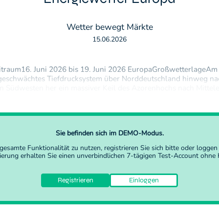
Wetter bewegt Märkte
15.06.2026
traum16. Juni 2026 bis 19. Juni 2026 EuropaGroßwetterlageAm 
bgeschwächtes Tiefdrucksystem über Norddeutschland hinweg na
 Südwesten her ein massiver Keil des Azorenhochs nach Mittel
om 17. bis zum 19. Juni etabliert sich eine stabile Omega Hochdr
Sie befinden sich im DEMO-Modus.
gesamte Funktionalität zu nutzen,
registrieren Sie sich
bitte oder
loggen 
rierung erhalten Sie einen unverbindlichen 7-tägigen Test-Account ohne K
Registrieren
Einloggen