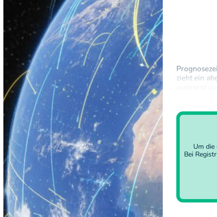
Prognosezei
zieht ein a
während von
vorstößt. V
Frankreich…
Um die 
Bei Regist