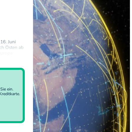
16. Juni
ch Osten ab
europa
ucklage über
Sie ein
.
reditkarte.