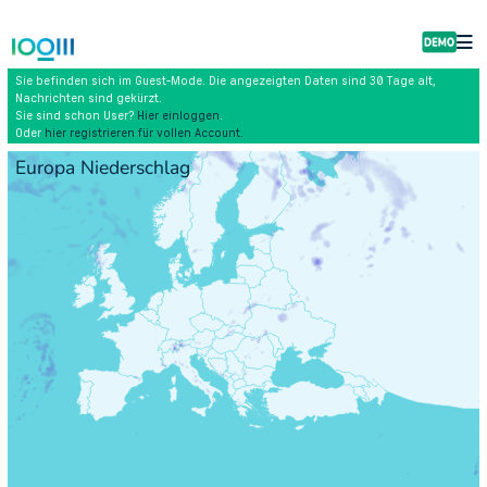
Sie befinden sich im Guest-Mode. Die angezeigten Daten sind 30 Tage alt,
Nachrichten sind gekürzt.
Sie sind schon User?
Hier einloggen
.
Oder
hier registrieren für vollen Account.
Europa Niederschlag