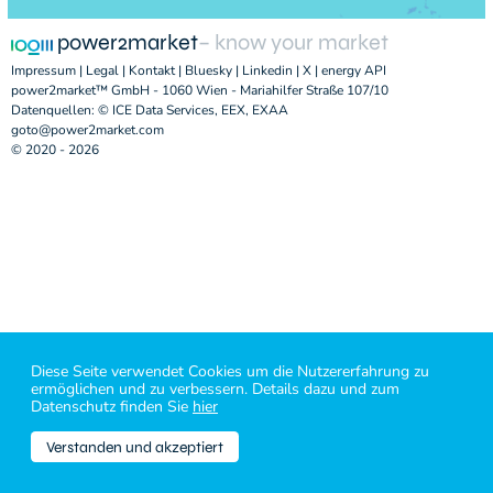
power2market
– know your market
Impressum
|
Legal
|
Kontakt
|
Bluesky
|
Linkedin
|
X
|
energy API
power2market™ GmbH - 1060 Wien - Mariahilfer Straße 107/10
Datenquellen: © ICE Data Services, EEX, EXAA
goto@power2market.com
© 2020 - 2026
Diese Seite verwendet Cookies um die Nutzererfahrung zu
ermöglichen und zu verbessern. Details dazu und zum
Datenschutz finden Sie
hier
Verstanden und akzeptiert